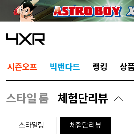
시즌오프
빅탠다드
랭킹
상
스타일 룸
체험단리뷰
스타일링
체험단리뷰