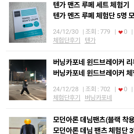
텐가 맨즈 루페 세트 체험기
텐가 멘즈 루페 체험단 5명 
24/12/30
| 조회 : 779
|
0
|
체험단후기
텐가
버닝카포네 윈드브레이커 리
버닝카포네 윈드브레이커 체험
24/12/28
| 조회 : 702
|
0
|
체험단후기
버닝카포네
모던아론 데님팬츠(블랙 착용 
모던아론 데님 팬츠 체험단 3