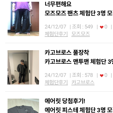
너무편해요
모즈모즈 팬츠 체험단 3명 
24/12/07
| 조회 : 549
|
0
|
체험단후기
모즈모즈
카고브로스 풀장착
카고브로스 맨투맨 체험단 3
24/12/07
| 조회 : 578
|
0
|
체험단후기
카고브로스
에어릿 당첨후기!
에어릿 피스테 체험단 3명 