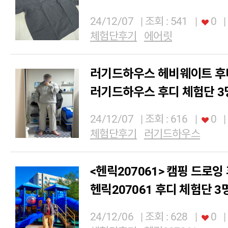
24/12/07
| 조회 : 541
|
0
|
체험단후기
에어릿
러기드하우스 헤비웨이트 후
러기드하우스 후디 체험단 3
24/12/07
| 조회 : 616
|
0
|
체험단후기
러기드하우스
<헨릭207061> 캠핑 드로잉
헨릭207061 후디 체험단 3
24/12/06
| 조회 : 628
|
0
|