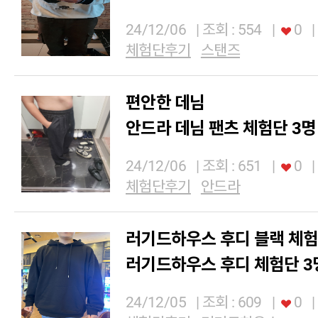
24/12/06
| 조회 : 554
|
0
|
체험단후기
스탠즈
편안한 데님
안드라 데님 팬츠 체험단 3명
24/12/06
| 조회 : 651
|
0
|
체험단후기
안드라
러기드하우스 후디 블랙 체험
러기드하우스 후디 체험단 3
24/12/05
| 조회 : 609
|
0
|