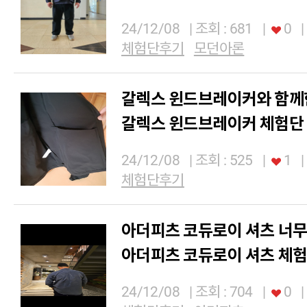
24/12/08
| 조회 : 681
|
0
|
체험단후기
모던아론
갈렉스 윈드브레이커와 함께
갈렉스 윈드브레이커 체험단 
24/12/08
| 조회 : 525
|
1
|
체험단후기
아더피츠 코듀로이 셔츠 너무
아더피츠 코듀로이 셔츠 체험
24/12/08
| 조회 : 704
|
0
|