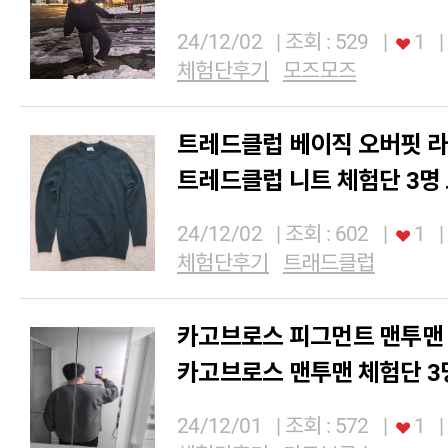
24/12/02
| 조회 : 529
|
1
|
체험단후기
모즈모즈
트레드클럽 베이직 오버핏 라
트레드클럽 니트 체험단 3명
24/12/02
| 조회 : 602
|
1
|
체험단후기
트래드클럽
카고브로스 피그먼트 맨투맨 2xl
카고브로스 맨투맨 체험단 3
24/12/01
| 조회 : 572
|
1
|