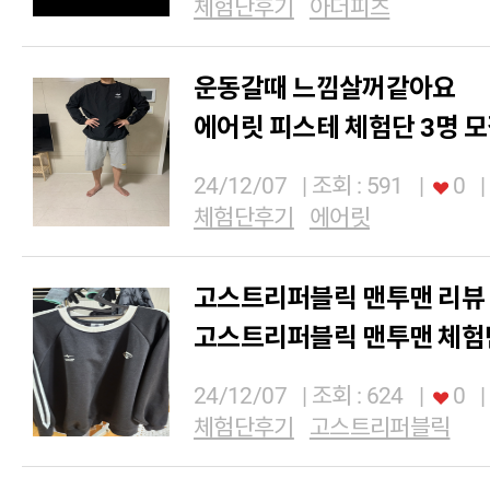
체험단후기
아더피츠
운동갈때 느낌살꺼같아요
에어릿 피스테 체험단 3명 
24/12/07
| 조회 : 591
|
0
|
체험단후기
에어릿
고스트리퍼블릭 맨투맨 리뷰
고스트리퍼블릭 맨투맨 체험단
24/12/07
| 조회 : 624
|
0
|
체험단후기
고스트리퍼블릭