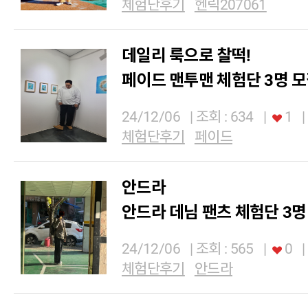
체험단후기
헨릭207061
데일리 룩으로 찰떡!
페이드 맨투맨 체험단 3명 
24/12/06
| 조회 : 634
|
1
|
체험단후기
페이드
안드라
안드라 데님 팬츠 체험단 3명
24/12/06
| 조회 : 565
|
0
|
체험단후기
안드라