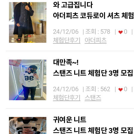
와 고급집니다
아더피츠 코듀로이 셔츠 체험
24/12/06
| 조회 : 578
|
0
|
체험단후기
아더피츠
대만족~!
스탠즈 니트 체험단 3명 모집
24/12/06
| 조회 : 562
|
0
|
체험단후기
스탠즈
귀여운 니트
스탠즈 니트 체험단 3명 모집