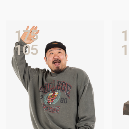
착용 사이즈 : 상의 4XL~5XL / 하
착용 사
의 42
의 42
175
1
스타일리스트 : Laybackcarry
스타일리
105
1