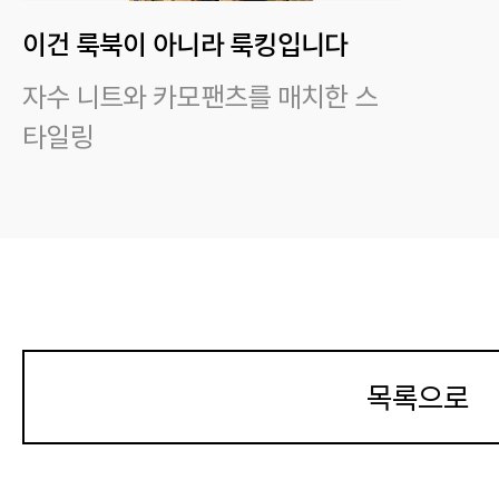
이건 룩북이 아니라 룩킹입니다
자수 니트와 카모팬츠를 매치한 스
타일링
착용 사이즈 : 상의 4XL~5XL / 하
의 4XL~5XL
스타일리스트 : Laybackcarry
목록으로