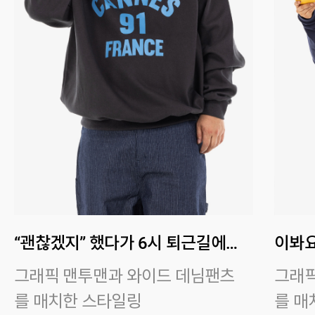
“괜찮겠지” 했다가 6시 퇴근길에
이봐요
한기가 쓱
거야 
그래픽 맨투맨과 와이드 데님팬츠
그래픽
를 매치한 스타일링
를 매