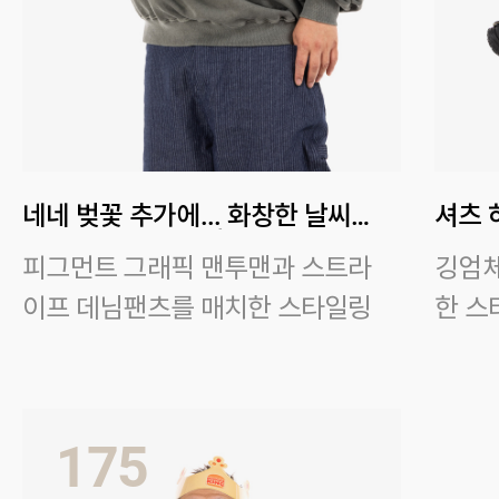
네네 벚꽃 추가에... 화창한 날씨
셔츠 
맞아요. 미세먼지랑 일교차는 빼
취급 
피그먼트 그래픽 맨투맨과 스트라
깅엄체
주세요
이프 데님팬츠를 매치한 스타일링
한 스
착용 사이즈 : 상의 4XL~5XL / 하
착용 사
의 42
의 4X
175
스타일리스트 : Laybackcarry
스타일리