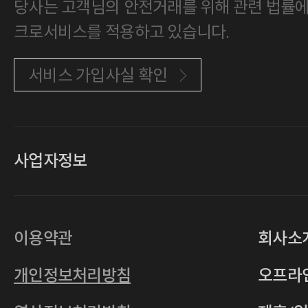
당사는 고객님의 안전거래를 위해 관련 법률에 
크로서비스를 적용하고 있습니다.
서비스 가입사실 확인
사업자정보
대표
손일락,고윤수
상호
(주)티그린
사업자등록번호
201-86-19106
이용약관
회사소
통신판매업
2011-서울중구-0149
개인정보처리방침
오프라
전자우편
4xrcompany@naver.com