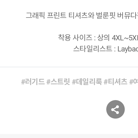
그래픽 프린트 티셔츠와 벌룬핏 버뮤
착용 사이즈 : 상의 4XL~5XL
스타일리스트 : Layback
#러기드
#스트릿
#데일리룩
#티셔츠
#
공
유
하
기