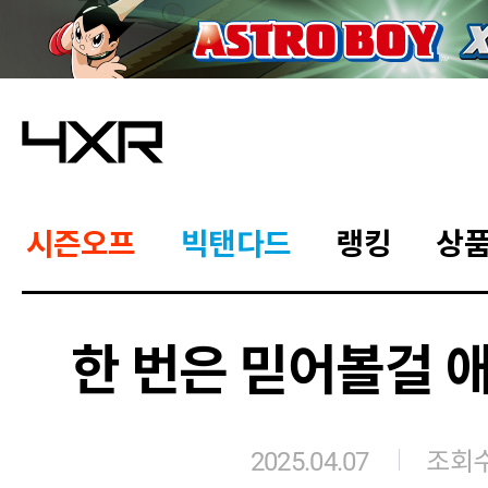
시즌오프
빅탠다드
랭킹
상
한 번은 믿어볼걸 
2025.04.07
조회수 