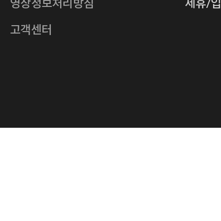
영상정보처리방침
제휴/
주소
서울특별시 중구 다산로14길 12 (신당
호스팅사업자
(주)이퀴닉스
고객센터