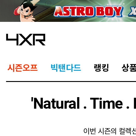
시즌오프
빅탠다드
랭킹
상
'Natural . Time .
이번 시즌의 컬렉