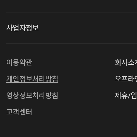
사업자정보
대표
손일락,고윤수
상호
(주)티그린
사업자등록번호
201-86-19106
이용약관
회사소
통신판매업
2011-서울중구-0149
개인정보처리방침
오프라
전자우편
4xrcompany@naver.com
영상정보처리방침
제휴/
주소
서울특별시 중구 다산로14길 12 (신당
호스팅사업자
(주)이퀴닉스
고객센터