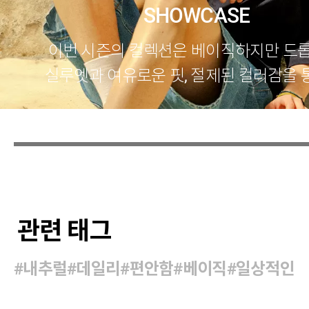
SHOWCASE
이번 시즌의 컬렉션은 베이직하지만 드롭
실루엣과 여유로운 핏, 절제된 컬러감을 
상의 모든 순간에 편안함과 스타일의 균
안합니다.
관련 태그
#내추럴
#데일리
#편안함
#베이직
#일상적인