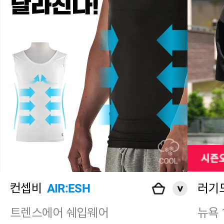
컨셉비
AIR:ESH
러기
트렌스에어 쉐입웨어
뉴욕 