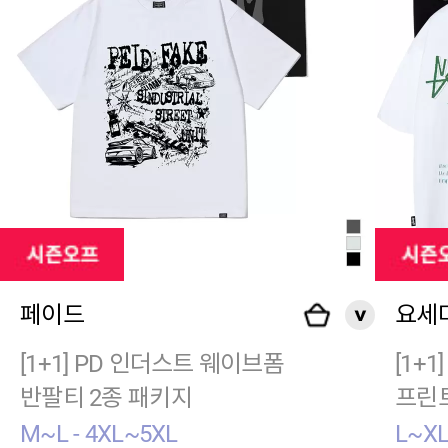
페이드
요세
[1+1] PD 인더스트 웨이브폼
[1+
반팔티 2종 패키지
프린
M~L - 4XL~5XL
L~XL