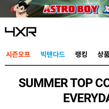
시즌오프
빅탠다드
랭킹
상
SUMMER TOP CO
EVERYD