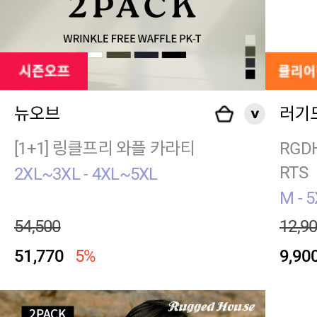
뉴오브
러기
[1+1] 링클프리 와플 카라티
RGDH
RTS
2XL~3XL - 4XL~5XL
M - 
54,500
12,9
51,770
5%
9,90