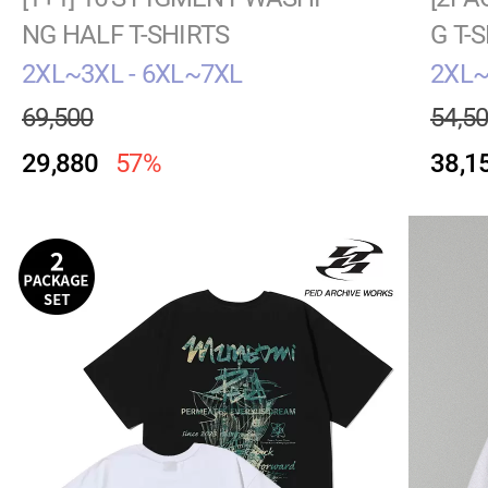
NG HALF T-SHIRTS
G T-
2XL~3XL - 6XL~7XL
2XL~
69,500
54,5
29,880
57%
38,1