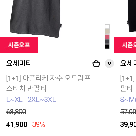
요세미티
요세
[1+1] 아플리케 자수 오드람프
[1+
스티치 반팔티
팔티
L~XL - 2XL~3XL
S~M
68,800
57,0
41,900
39%
39,9