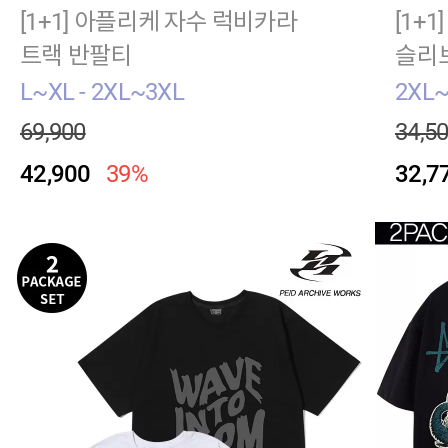
[1+1] 아플리케 자수 럭비카라
[1+
트랙 반팔티
슬리
L~XL - 2XL~3XL
2XL~
69,900
34,5
42,900
39%
32,7