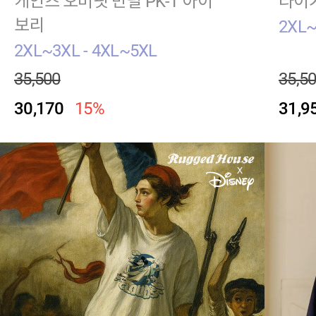
케인즈 오버핏 반팔 PK-T 아이
타이거
보리
2XL~
2XL~3XL - 4XL~5XL
35,500
35,5
30,170
15%
31,9