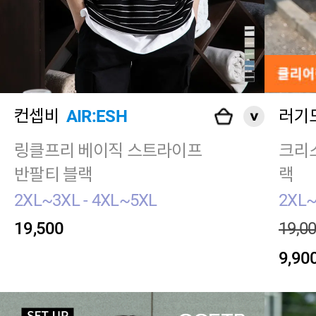
컨셉비
AIR:ESH
러기
링클프리 베이직 스트라이프
크리스
반팔티 블랙
랙
2XL~3XL - 4XL~5XL
2XL~
19,500
19,0
9,90