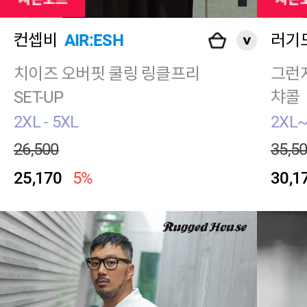
컨셉비
AIR:ESH
러기
치이즈 오버핏 쿨링 링클프리
그런
SET-UP
챠콜
2XL - 5XL
2XL~
26,500
35,5
25,170
5%
30,1