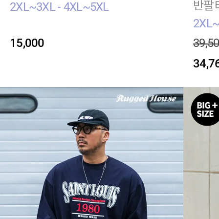
반팔
2XL~3XL - 4XL~5XL
2XL~
15,000
39,5
34,7