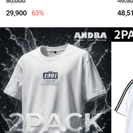
80,000
49,5
29,900
63%
48,5