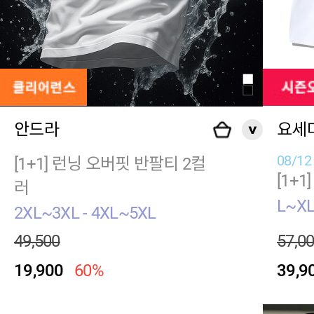
안드라
요세
08/1
[1+1] 런닝 오버핏 반팔티 2컬
[1+
러
L~XL
2XL~3XL - 4XL~5XL
49,500
57,0
19,900
60%
39,9