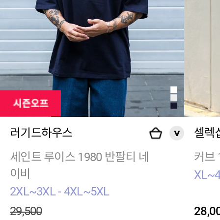
러기드하우스
셀렉
세인트 루이스 1980 반팔티 네
커브 
이비
XL~4
2XL~3XL - 4XL~5XL
29,500
28,0