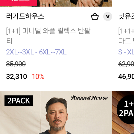
러기드하우스
낫유
[1+1] 미니멀 와플 릴렉스 반팔
[1+
티
다드 
2XL~3XL - 6XL~7XL
S - X
35,900
62,9
32,310
10%
46,9