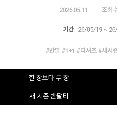
2026.05.11
조회수 
기간
26/05/19 ~ 26
#반팔
#1+1
#티셔츠
#새시
한 장보다 두 장
새 시즌 반팔티