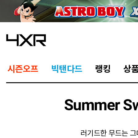
시즌오프
빅탠다드
랭킹
상
Summer Sw
러기드한 무드는 그