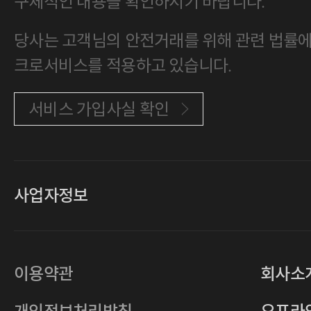
구체적인 내용을 확인하시기 바랍니다.
당사는 고객님의 안전거래를 위해 관련 법률에 
크로서비스를 적용하고 있습니다.
서비스 가입사실 확인
사업자정보
대표
손일락,고윤수
상호
(주)티그린
사업자등록번호
201-86-19106
이용약관
회사소
통신판매업
2011-서울중구-0149