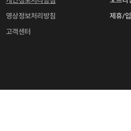
개인정보처리방침
오프라
전자우편
4xrcompany@naver.com
영상정보처리방침
제휴/
주소
서울특별시 중구 다산로14길 12 (신당
호스팅사업자
(주)이퀴닉스
고객센터