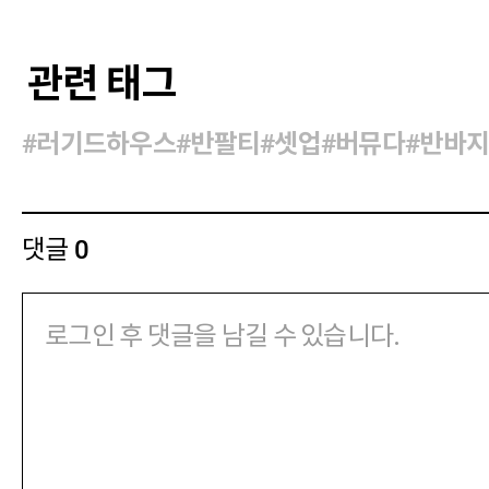
관련 태그
#러기드하우스
#반팔티
#셋업
#버뮤다
#반바
댓글
0