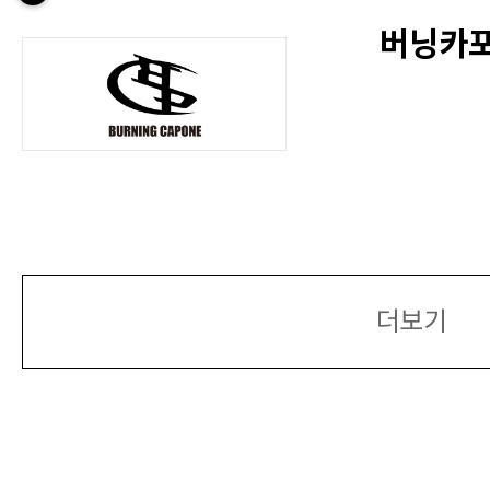
버닝카포네
더보기