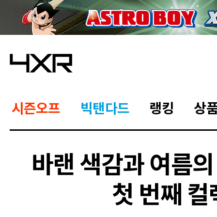
시즌오프
빅탠다드
랭킹
상
바랜 색감과 여름의
첫 번째 컬