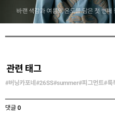
바랜 색감과 여름의 온도를 담은 첫 번째
관련 태그
#버닝카포네
#26SS
#summer
#피그먼트
#룩
댓글
0