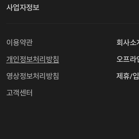
사업자정보
대표
손일락,고윤수
상호
(주)티그린
사업자등록번호
201-86-19106
이용약관
회사소
통신판매업
2011-서울중구-0149
개인정보처리방침
오프라
전자우편
4xrcompany@naver.com
영상정보처리방침
제휴/
주소
서울특별시 중구 다산로14길 12 (신당
호스팅사업자
(주)이퀴닉스
고객센터