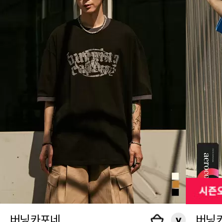
버닝카포네
버닝