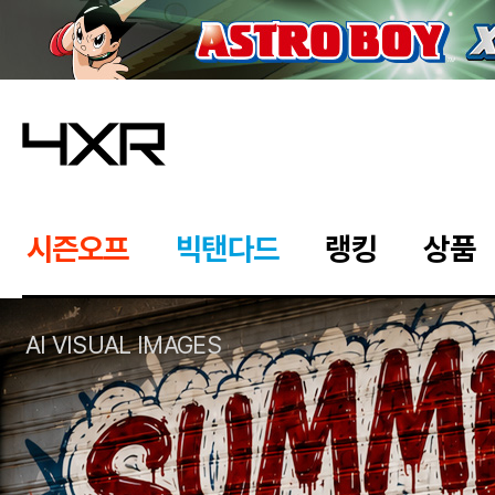
시즌오프
빅탠다드
랭킹
상품
AI VISUAL IMAGES