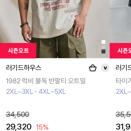
러기드하우스
러기
1982 럭비 불독 반팔티 오트밀
타이거
2XL~3XL - 4XL~5XL
2XL~
34,500
35,5
29,320
31,
15%