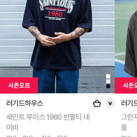
러기드하우스
러기
세인트 루이스 1980 반팔티 네
그런지
이비
콜