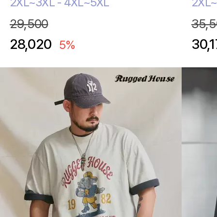
2XL~3XL - 4XL~5XL
2XL~
29,500
35,5
28,020
30,
5%