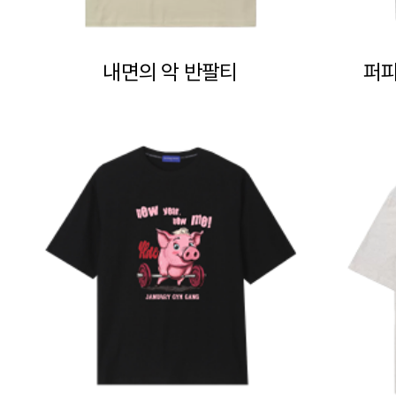
내면의 악 반팔티
퍼피