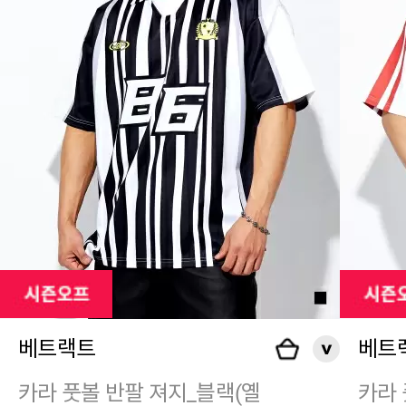
베트랙트
베트
카라 풋볼 반팔 져지_블랙(옐
카라 