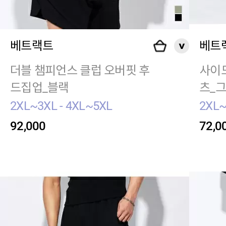
베트랙트
베트
더블 챔피언스 클럽 오버핏 후
사이드
드집업_블랙
츠_
2XL~3XL - 4XL~5XL
2XL~
92,000
72,0