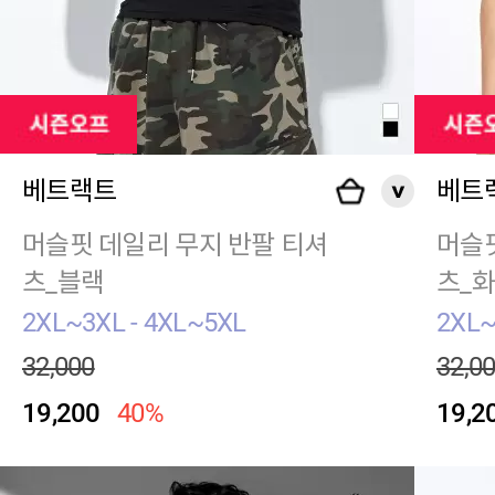
베트랙트
베트
머슬핏 데일리 무지 반팔 티셔
머슬핏
츠_블랙
츠_
2XL~3XL - 4XL~5XL
2XL~
32,000
32,0
19,200
40%
19,2