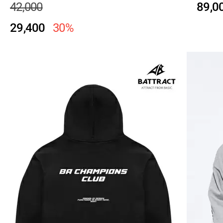
42,000
89,0
29,400
30%