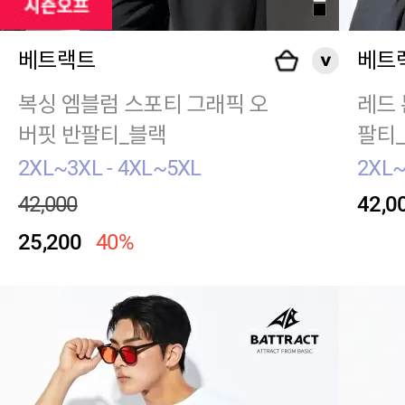
베트랙트
베트
복싱 엠블럼 스포티 그래픽 오
레드 
버핏 반팔티_블랙
팔티
2XL~3XL - 4XL~5XL
2XL~
42,000
42,0
25,200
40%