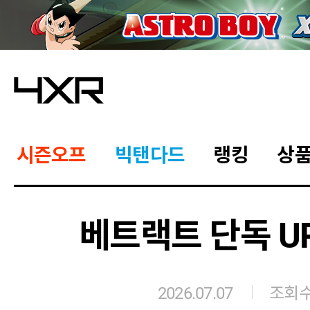
시즌오프
빅탠다드
랭킹
상
베트랙트 단독 UP
2026.07.07
조회수 