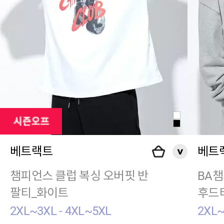
베트랙트
베트
챔피언스 클럽 복싱 오버핏 반
BA챔
팔티_화이트
후드
2XL~3XL - 4XL~5XL
2XL~