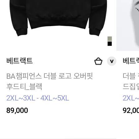
베트랙트
베트
BA챔피언스 더블 로고 오버핏
더블 
후드티_블랙
드집
2XL~3XL - 4XL~5XL
2XL~
89,000
92,0