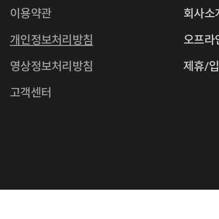
사업자등록번호
201-86-19106
이용약관
회사소
통신판매업
2011-서울중구-0149
개인정보처리방침
오프라
전자우편
4xrcompany@naver.com
영상정보처리방침
제휴/
주소
서울특별시 중구 다산로14길 12 (신당
호스팅사업자
(주)이퀴닉스
고객센터