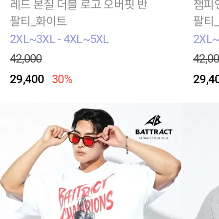
레드 본질 더블 로고 오버핏 반
챔피언
팔티_화이트
팔티
2XL~3XL - 4XL~5XL
2XL~
42,000
42,0
29,400
30%
29,4