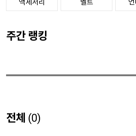
액세서리
벨트
언
주간 랭킹
전체
(0)