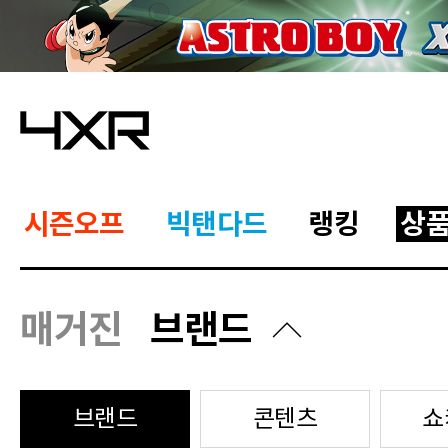
시즌오프
빅탠다드
랭킹
상
매거진
브랜드
브랜드
콘텐츠
쇼