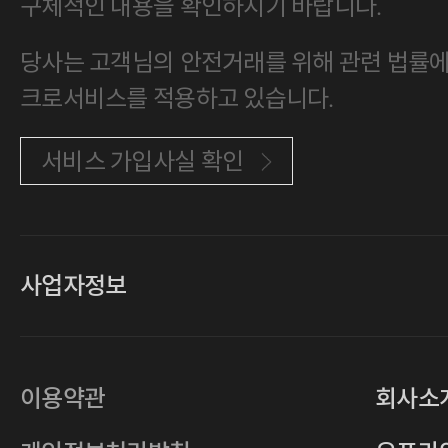
구체적인 내용을 확인하시기 바랍니다.
당사는 고객님의 안전거래를 위해 관련 법률에 
크로서비스를 적용하고 있습니다.
서비스 가입사실 확인
사업자정보
대표
손일락,고윤수
상호
(주)티그린
사업자등록번호
201-86-19106
이용약관
회사소
통신판매업
2011-서울중구-0149