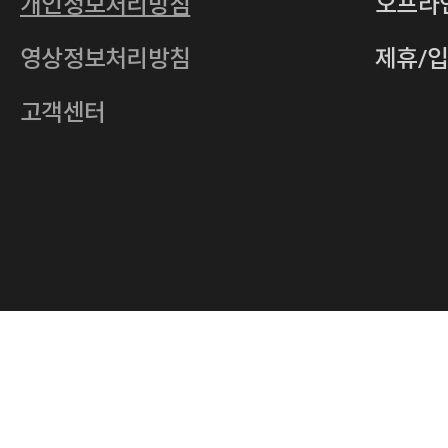
개인정보처리방침
오프라
전자우편
4xrcompany@naver.com
영상정보처리방침
제휴/
주소
서울특별시 중구 다산로14길 12 (신당
호스팅사업자
(주)이퀴닉스
고객센터