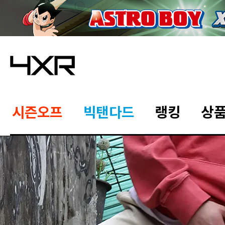
시즌오프
빅탠다드
랭킹
상