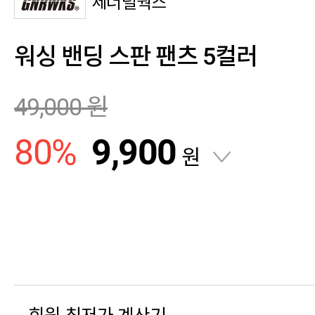
제너럴웍스
워싱 밴딩 스판 팬츠 5컬러
49,000
원
80
%
9,900
원