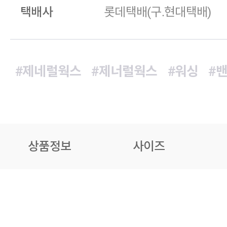
택배사
롯데택배(구.현대택배)
#제네럴웍스
#제너럴웍스
#워싱
#
상품정보
사이즈