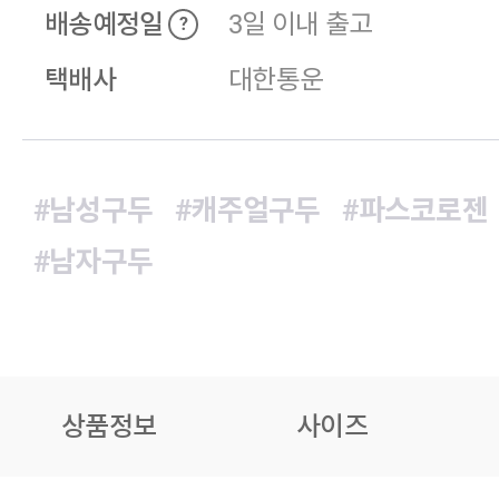
배송예정일
3일 이내 출고
?
택배사
대한통운
#남성구두
#캐주얼구두
#파스코로젠
#남자구두
상품정보
사이즈