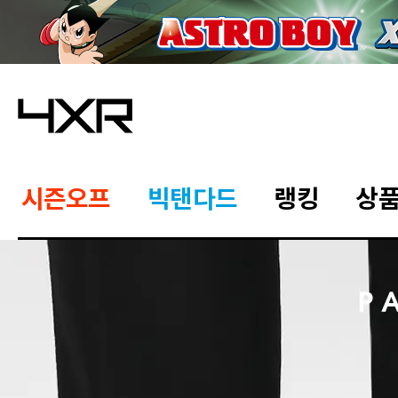
시즌오프
빅탠다드
랭킹
상