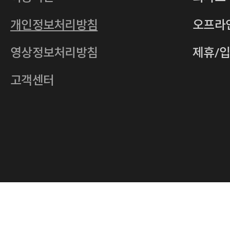
통신판매업
2011-서울중구-0149
개인정보처리방침
오프라
전자우편
4xrcompany@naver.com
영상정보처리방침
제휴/
주소
서울특별시 중구 다산로14길 12 (신당
호스팅사업자
(주)이퀴닉스
고객센터