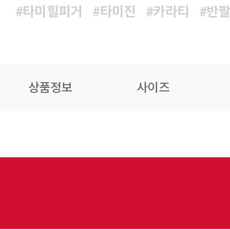
#타미힐피거
#타미진
#카라티
#반
상품정보
사이즈