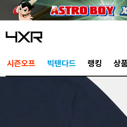
시즌오프
빅탠다드
랭킹
상