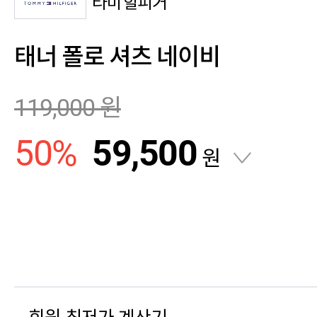
타미힐피거
태너 폴로 셔츠 네이비
119,000
원
50
%
59,500
원