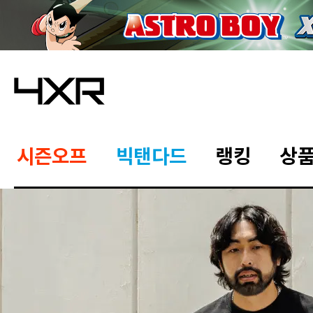
시즌오프
빅탠다드
랭킹
상