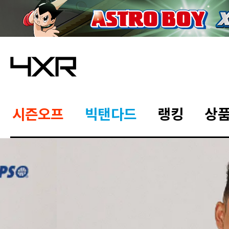
시즌오프
빅탠다드
랭킹
상