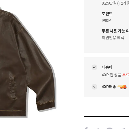
이
8,250/월 (12
자
팝
포인트
업
990P
쿠폰 사용 가능 
회원전용 혜택
배송비
4XR 전 상품
무
4XR배송