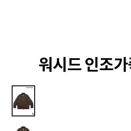
랭킹
상품
셀렉
4XR
워시드 인조가