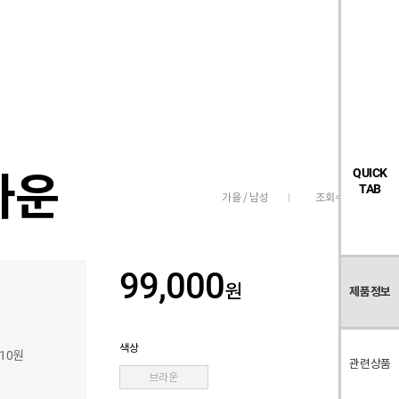
검
좋
장
멤
내
빅탠다드
시즌오프
색
아
바
버
요
구
페
목
니
이
록
지
라운
QUICK
TAB
조회수
4,875
가을 / 남성
99,000
원
제품정보
색상
110원
관련상품
브라운