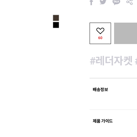
페
트
카
공
이
위
카
유
스
터
오
북
톡
60
#레더자켓
배송정보
제품 가이드