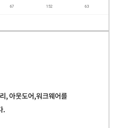
67
152
63
64