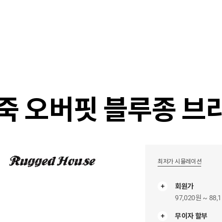
샵
매거진
스타일 룸
이벤트/세일
매장안
죽 오버핏 블루종 브
최저가 시뮬레이션
회원가
97,020원 ~ 88,
무이자 할부
무