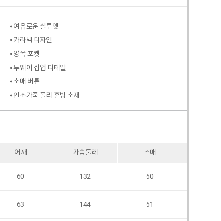
⦁ 여유로운 실루엣
⦁ 카라넥 디자인
⦁ 양쪽 포켓
⦁ 투웨이 집업 디테일
⦁ 소매 버튼
⦁ 인조가죽 폴리 혼방 소재
어깨
가슴둘레
소매
암홀
60
132
60
58
63
144
61
60