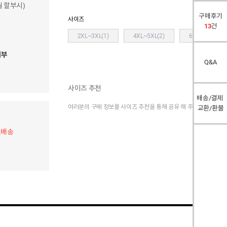
개월 할부시)
구매후기
사이즈
13
건
2XL~3XL(1)
4XL~5XL(2)
6XL~7XL(3)
여부
Q&A
사이즈 추천
배송/결제
여러분의 구매 정보를 사이즈 추천을 통해 공유 해 주세요.
교환/환불
료배송