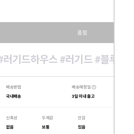
품절
#러기드하우스
#러기드
#블루종
배송방법
배송예정일
?
국내배송
3일 이내 출고
신축성
두께감
안감
비침
없음
보통
있음
없음