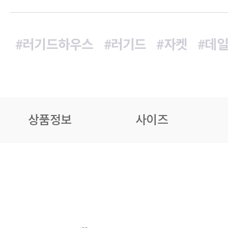
#러기드하우스
#러기드
#자켓
#데
상품정보
사이즈