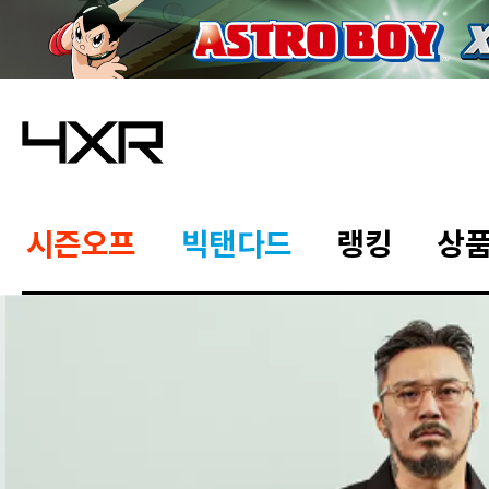
시즌오프
빅탠다드
랭킹
상