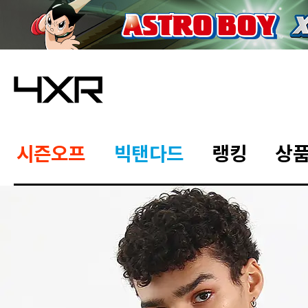
시즌오프
빅탠다드
랭킹
상