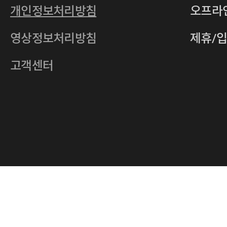
통신판매업
2011-서울중구-0149
개인정보처리방침
오프라
전자우편
4xrcompany@naver.com
영상정보처리방침
제휴/
주소
서울특별시 중구 다산로14길 12 (신당
호스팅사업자
(주)이퀴닉스
고객센터