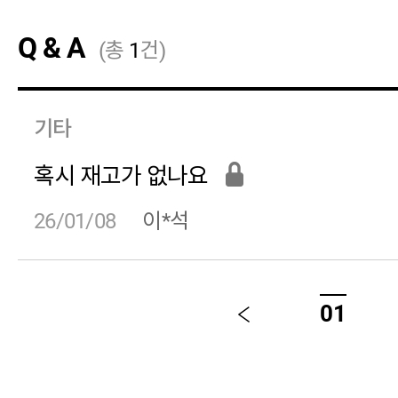
Q & A
(총
1
건)
기타
혹시 재고가 없나요
26/01/08
이*석
01
이
전