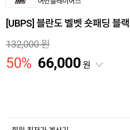
어반플레이어스
[UBPS] 블란도 벨벳 숏패딩 블랙
132,000
원
50
%
66,000
원