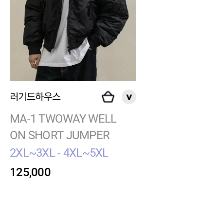
러기드하우스
MA-1 TWOWAY WELL
ON SHORT JUMPER
2XL~3XL - 4XL~5XL
125,000