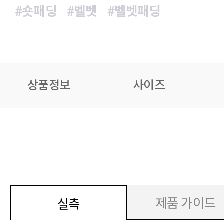
#숏패딩
#벨벳
#벨벳패딩
상품정보
사이즈
제품 가이드
실측