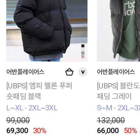
어반플레이어스
어반플레이어스
[UBPS] 엠피 웰론 푸퍼
[UBPS] 블란
숏패딩 블랙
패딩 그레이
L~XL - 2XL~3XL
S~M - 2XL~3
99,000
132,000
69,300
30%
66,000
50%