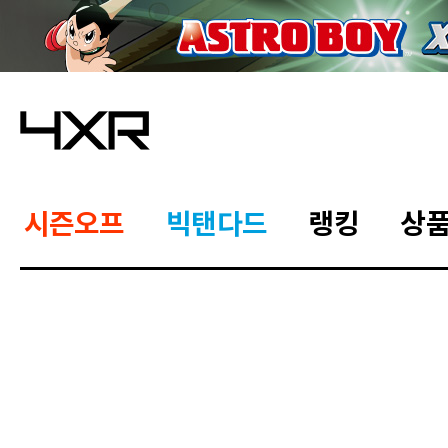
시즌오프
빅탠다드
랭킹
상