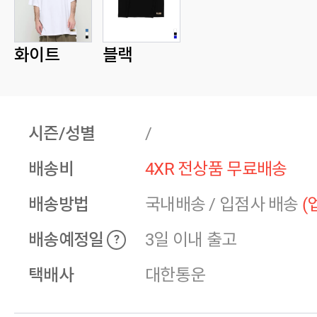
화이트
블랙
시즌/성별
/
배송비
4XR 전상품 무료배송
배송방법
국내배송
/
입점사 배송
(
배송예정일
3일 이내 출고
?
택배사
대한통운