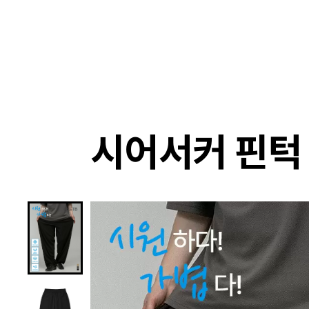
랭킹
상품
셀렉
4XR
시어서커 핀턱