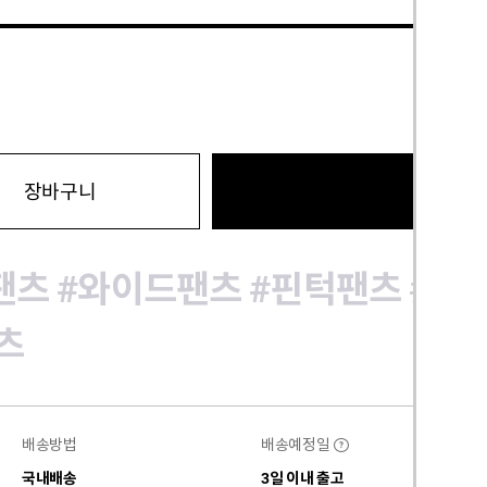
바로구
장바구니
팬츠
#와이드팬츠
#핀턱팬츠
#데
츠
배송방법
배송예정일
?
국내배송
3일 이내 출고