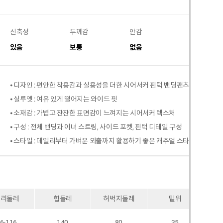
신축성
두께감
안감
비침
있음
보통
없음
없음
⦁ 디자인 : 편안한 착용감과 실용성을 더한 시어서커 핀턱 밴딩팬츠
⦁ 실루엣 : 여유 있게 떨어지는 와이드 핏
⦁ 소재감 : 가볍고 잔잔한 표면감이 느껴지는 시어서커 텍스처
⦁ 구성 : 전체 밴딩과 이너 스트링, 사이드 포켓, 핀턱 디테일 구성
⦁ 스타일 : 데일리부터 가벼운 외출까지 활용하기 좋은 캐주얼 스타일
허리둘레
힙둘레
허벅지둘레
밑위
6-116
140
80
35