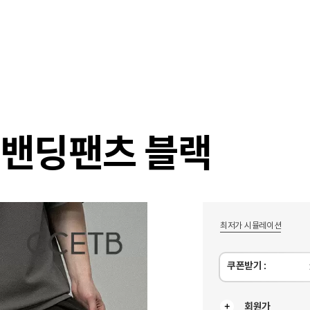
샵
매거진
스타일 룸
이벤트/세일
매장안
 밴딩팬츠 블랙
최저가 시뮬레이션
쿠폰받기 :
회원가