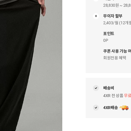
28,830원 ~ 28,
무이자 할부
무
이
2,403/월 (12
자
팝
포인트
업
0P
쿠폰 사용 가능 
회원전용 혜택
배송비
4XR 전 상품
무
4XR배송