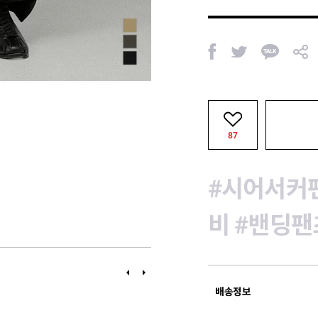
페
트
카
공
이
위
카
유
스
터
오
북
톡
87
#시어서커
비
#밴딩팬
이
다
전
음
배송정보