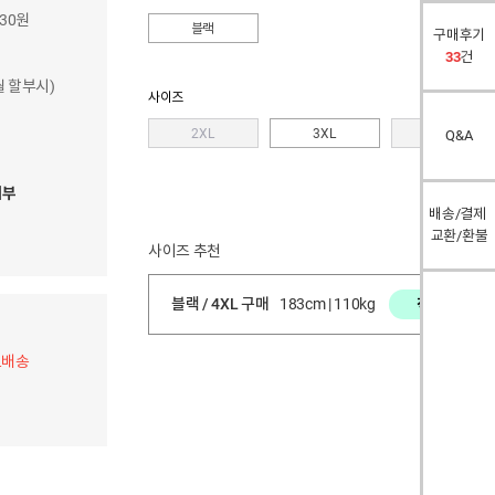
830원
블랙
구매후기
33
건
개월 할부시)
사이즈
2XL
3XL
4XL
Q&A
여부
배송/결제
교환/환불
사이즈 추천
블랙 / 4XL 구매
183cm | 110kg
적당함
료배송