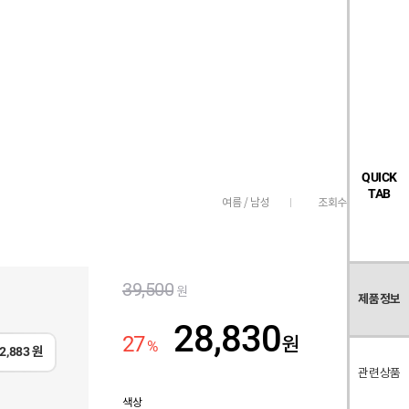
검
좋
장
멤
내
빅탠다드
시즌오프
색
아
바
버
요
구
페
목
니
이
록
지
QUICK
TAB
조회수
24,462
여름 / 남성
39,500
원
제품정보
28,830
27
원
%
2,883
원
관련상품
색상