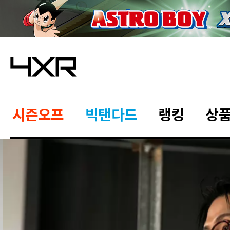
시즌오프
빅탠다드
랭킹
상