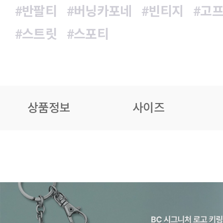
#반팔티
#버닝카포네
#빈티지
#고
#스트릿
#스포티
상품정보
사이즈