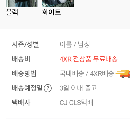
블랙
화이트
시즌/성별
여름 / 남성
배송비
4XR 전상품 무료배송
배송방법
국내배송
/
4XR배송
배송예정일
3일 이내 출고
?
택배사
CJ GLS택배