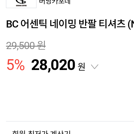
버닝카포네
BC 어센틱 네이밍 반팔 티셔츠 (N
29,500
원
5
%
28,020
원