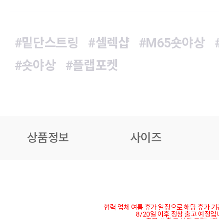
#밑단스트링
#셀렉샵
#M65숏야상
#숏야상
#플랩포켓
상품정보
사이즈
협력 업체 여름 휴가 일정으로 해당 휴가 
8/20일 이후 정상 출고 예정입