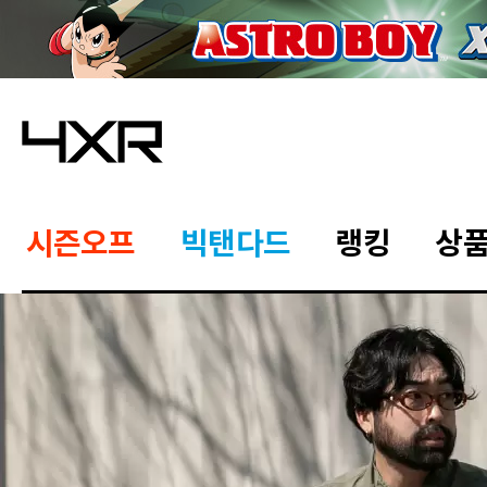
시즌오프
빅탠다드
랭킹
상