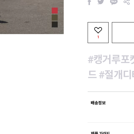
페
트
카
공
이
위
카
유
스
터
오
북
톡
1
#캥거루포
드
#절개디
배송정보
제품 가이드