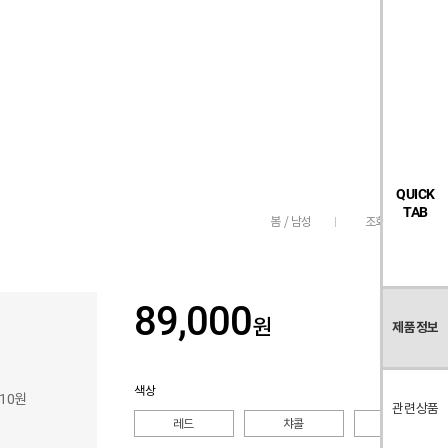
검
좋
장
멤
내
빅탠다드
시즌오프
색
아
바
버
요
구
페
목
니
이
록
지
QUICK
TAB
조회수
320
봄 / 남성
89,000
원
제품정보
색상
210원
관련상품
레드
챠콜
브라운