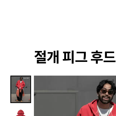
랭킹
상품
셀렉
4XR
절개 피그 후