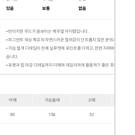
있음
보통
없음
없음
⦁ 빈티지한 무드가 돋보이는 캐주얼 아이템입니다.
⦁ 피그먼트 워싱 특유의 자연스러운 컬러감이 단조롭지 않은 분위기를 더해줍
⦁ 가슴 절개 디테일이 전체 실루엣에 포인트를 더하고, 전면 지퍼와 후드 스트
습니다.
⦁ 포켓과 립 마감 디테일까지 더해져 데일리하게 활용하기 좋은 후드집업입니다
어깨
가슴둘레
소매
암홀
85
156
52
66