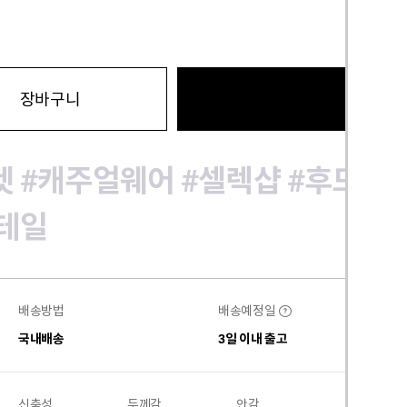
바로구
장바구니
켓
#캐주얼웨어
#셀렉샵
#후드집
테일
배송방법
배송예정일
?
국내배송
3일 이내 출고
신축성
두께감
안감
비침