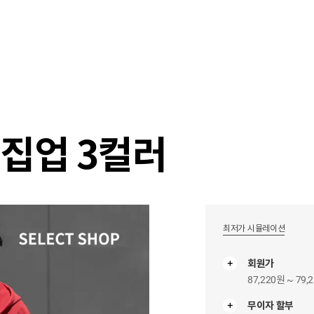
샵
매거진
스타일 룸
이벤트/세일
매장안
드집업 3컬러
최저가 시뮬레이션
회원가
87,220원 ~ 79,
무이자 할부
무