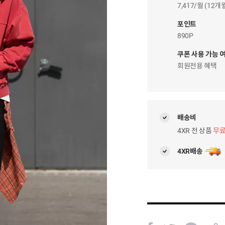
이
7,417/월 (12
자
팝
포인트
업
890P
쿠폰 사용 가능 
회원전용 혜택
배송비
4XR 전 상품
무
4XR배송