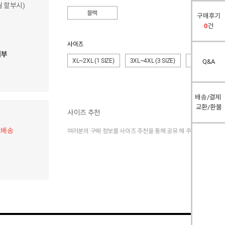
개월 할부시)
블랙
구매후기
0
건
사이즈
여부
XL~2XL (1 SIZE)
3XL~4XL (3 SIZE)
5XL~6XL (5 S
Q&A
배송/결제
교환/환불
사이즈 추천
료배송
여러분의 구매 정보를 사이즈 추천을 통해 공유 해 주세요.