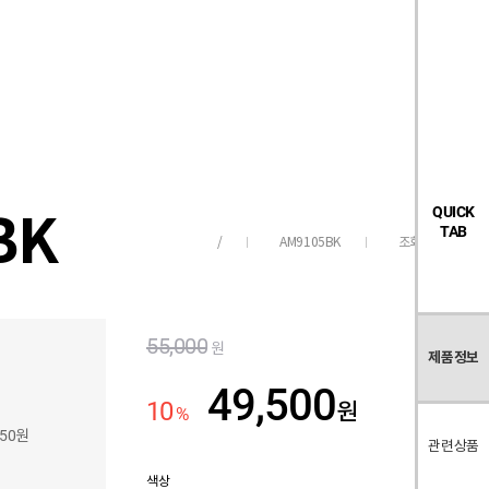
검
좋
장
멤
내
빅탠다드
시즌오프
색
아
바
버
요
구
페
목
니
이
록
지
BK
QUICK
TAB
AM9105BK
조회수
919
/
55,000
원
제품정보
49,500
10
원
%
050원
관련상품
색상