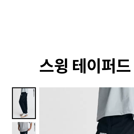
랭킹
상품
셀렉
4XR
스윙 테이퍼드 