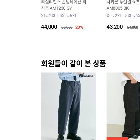
리질리언스 벤틸레이션 티
샤카본 투인원 쇼츠
셔츠 AM1230 GY
AM8005 BK
XL~2XL - 5XL~6XL
XL~2XL - 5XL~6
44,000
43,200
20%
55,000
54,000
회원들이 같이 본 상품