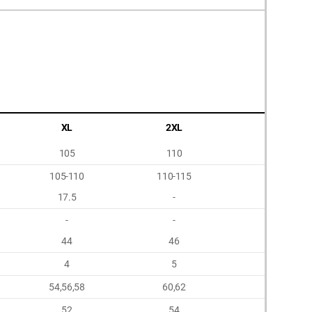
XL
2XL
3XL
105
110
115
105-110
110-115
115-120
17.5
-
-
-
-
-
44
46
48
4
5
6
54,56,58
60,62
64,66
52
54
56