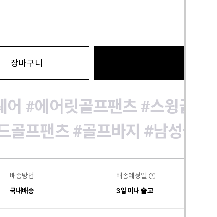
바로구
장바구니
웨어
#에어릿골프팬츠
#스윙골프
드골프팬츠
#골프바지
#남성골프
배송방법
배송예정일
?
국내배송
3일 이내 출고