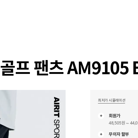
샵
매거진
스타일 룸
이벤트/세일
매장안
골프 팬츠 AM9105 
최저가 시뮬레이션
회원가
48,505원 ~ 44,
무이자 할부
무