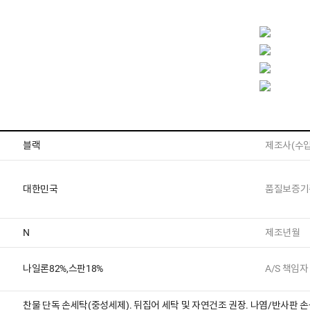
블랙
제조사(수입
대한민국
품질보증기
N
제조년월
나일론82%,스판18%
A/S 책임자
찬물 단독 손세탁(중성세제). 뒤집어 세탁 및 자연건조 권장. 나염/반사판 손