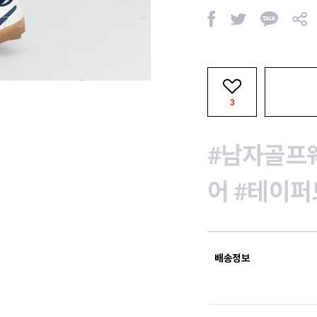
페
트
카
공
이
위
카
유
스
터
오
북
톡
3
#남자골프
어
#테이퍼
배송정보