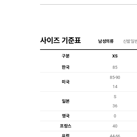
사이즈 기준표
남성의류
신발일
구분
XS
한국
85
85-90
미국
14
S
일본
36
영국
0
프랑스
40
유럽
44-66