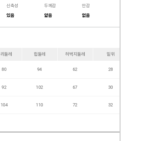
신축성
두께감
안감
비침
있음
얇음
없음
없음
허리둘레
힙둘레
허벅지둘레
밑위
80
94
62
28
92
102
67
30
104
110
72
32