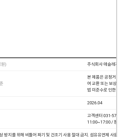
원)
주식회사 애슬레저
본 제품은 공정거래위원회 고
준
여 교환 또는 보상 받을 수 있
법 미준수로 인한 오염, 변형
2026.04
고객센터 031-572-7278, 01
11:00~17:00 / 점심시간 12
상 방지를 위해 비틀어 짜기 및 건조기 사용 절대 금지. 섬유유연제 사용 시 기능성