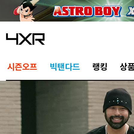
시즌오프
빅탠다드
랭킹
상