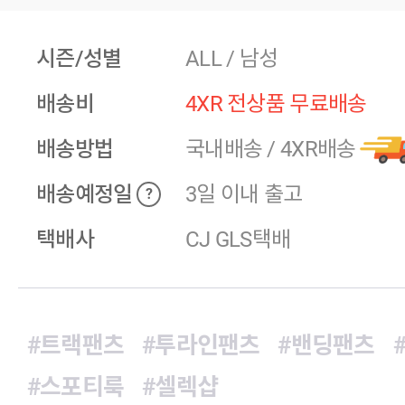
시즌/성별
ALL / 남성
배송비
4XR 전상품 무료배송
배송방법
국내배송
/
4XR배송
배송예정일
3일 이내 출고
?
택배사
CJ GLS택배
#트랙팬츠
#투라인팬츠
#밴딩팬츠
#스포티룩
#셀렉샵