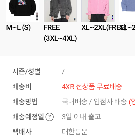
M~L (S)
FREE
XL~2XL(FREE)
XL~2
(3XL~4XL)
시즌/성별
/
배송비
4XR 전상품 무료배송
배송방법
국내배송
/
입점사 배송
(
배송예정일
3일 이내 출고
?
택배사
대한통운