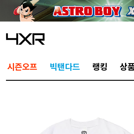
시즌오프
빅탠다드
랭킹
상