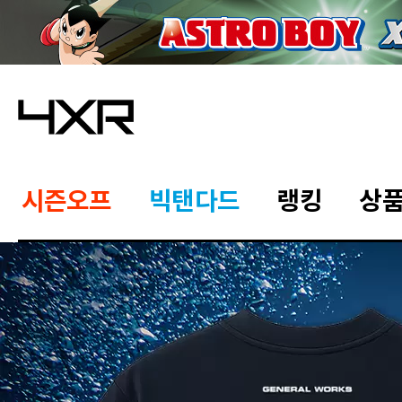
시즌오프
빅탠다드
랭킹
상