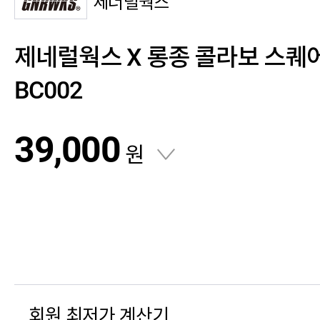
제너럴웍스
제네럴웍스 X 롱종 콜라보 스퀘어
BC002
39,000
원
회원 최저가 계산기