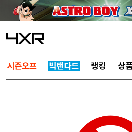
시즌오프
빅탠다드
랭킹
상