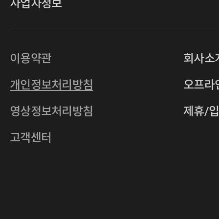
사업자정보
대표
손일락,고윤수
상호
(주)티그린
사업자등록번호
201-86-19106
이용약관
회사소
통신판매업
2011-서울중구-0149
개인정보처리방침
오프라
전자우편
4xrcompany@naver.com
영상정보처리방침
제휴/
주소
서울특별시 중구 다산로14길 12 (신당
호스팅사업자
(주)이퀴닉스
고객센터