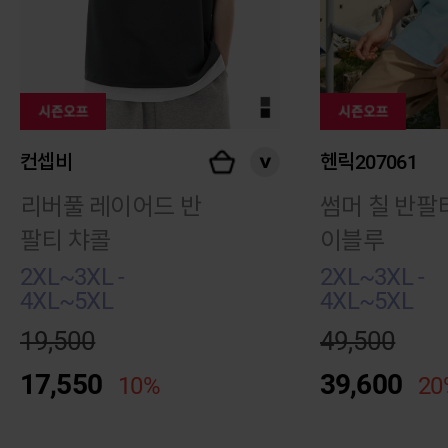
컨셉비
헨릭207061
리버풀 레이어드 반
썸머 칠 반팔
팔티 챠콜
이블루
2XL~3XL -
2XL~3XL -
4XL~5XL
4XL~5XL
19,500
49,500
17,550
39,600
10%
20