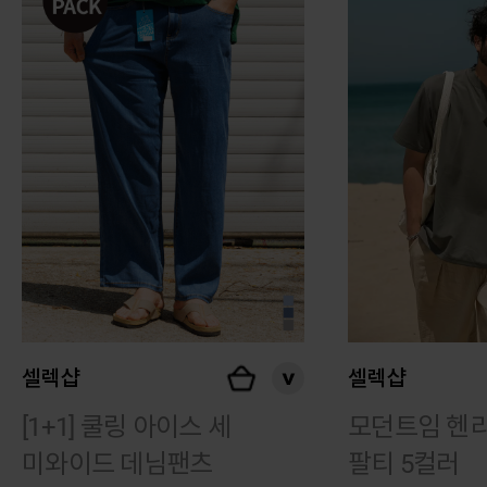
셀렉샵
셀렉샵
[1+1] 쿨링 아이스 세
모던트임 헨리
미와이드 데님팬츠
팔티 5컬러