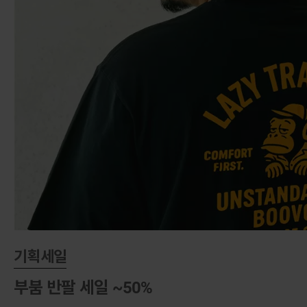
기획세일
부붐 반팔 세일 ~50%