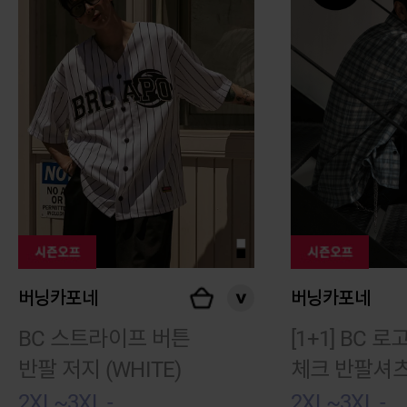
버닝카포네
버닝카포네
BC 스트라이프 버튼
[1+1] BC 
반팔 저지 (WHITE)
체크 반팔셔
2XL~3XL -
2XL~3XL -