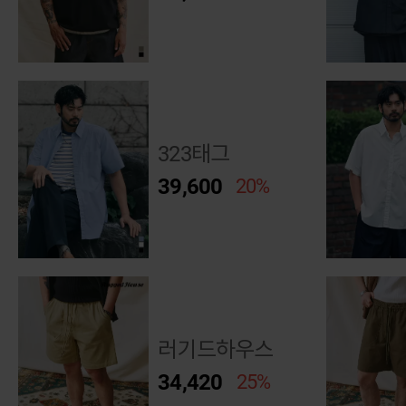
323태그
39,600
20%
러기드하우스
34,420
25%