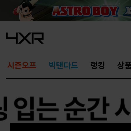
시즌오프
빅탠다드
랭킹
상
링
입는 순간 