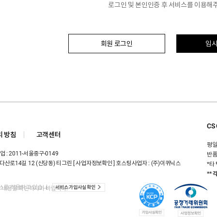
로그인 및 본인인증 후 서비스를 이용해
회원 로그인
임시
CS
 방침
고객센터
평일:
 : 2011-서울중구-0149
반품
다산로14길 12 (신당동) 티그린
[ 사업자정보확인 ]
호스팅사업자 : (주)이퀴닉스
*타
**
비스를 적용하고 있습니
서비스 가입사실 확인
인 내용을 확인하시기 바랍니다.