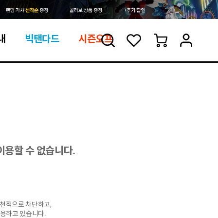
검
좋
장
멤
내
빅탠다드
시즌오프
색
아
바
버
요
구
페
목
니
이
록
지
이용할 수 없습니다.
원천적으로 차단하고,
사용하고 있습니다.