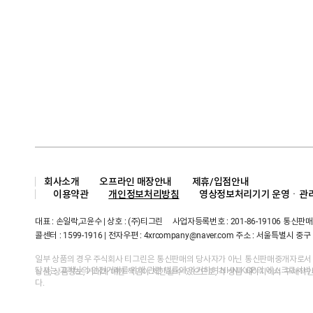
회사소개
오프라인 매장안내
제휴/입점안내
이용약관
개인정보처리방침
영상정보처리기기 운영ㆍ관리
대표 : 손일락,고윤수 | 상호 : (주)티그린 사업자등록번호 : 201-86-19106 통신판매업
콜센터 : 1599-1916 | 전자우편 :
4xrcompany@naver.com
주소 : 서울특별시 중구 
일부 상품의 경우 주식회사 티그린은 통신판매의 당사자가 아닌 통신판매중개자로서
당사는 고객님의 안전거래를 위해 관련 법률에 의거하여 NHN KCP의 에스크로서
상품, 상품정보, 거래에 대한 책임이 제한될 수 있으므로, 각 상품 페이지에서 구체적
다.