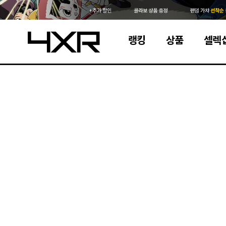
랭킹
상품
셀렉
4XR