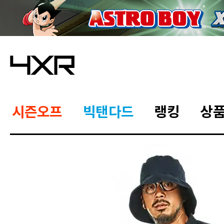
시즌오프
빅탠다드
랭킹
상