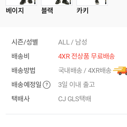
베이지
블랙
카키
시즌/성별
ALL / 남성
배송비
4XR 전상품 무료배송
배송방법
국내배송
/
4XR배송
배송예정일
3일 이내 출고
?
택배사
CJ GLS택배