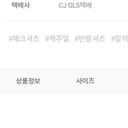
택배사
CJ GLS택배
#체크셔츠
#캐주얼
#반팔셔츠
#칼
상품정보
사이즈