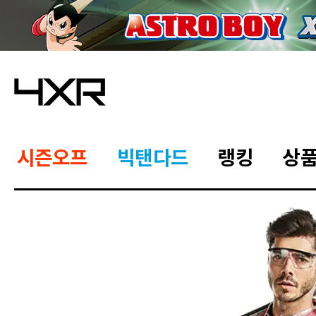
시즌오프
빅탠다드
랭킹
상