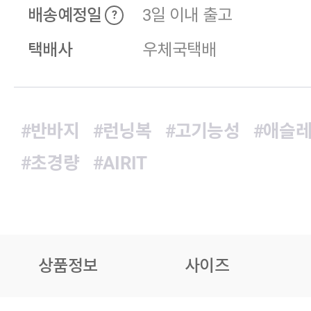
배송예정일
3일 이내 출고
?
택배사
우체국택배
#반바지
#런닝복
#고기능성
#애슬
#초경량
#AIRIT
상품정보
사이즈