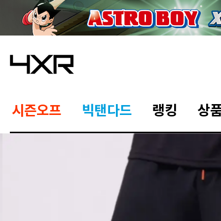
시즌오프
빅탠다드
랭킹
상