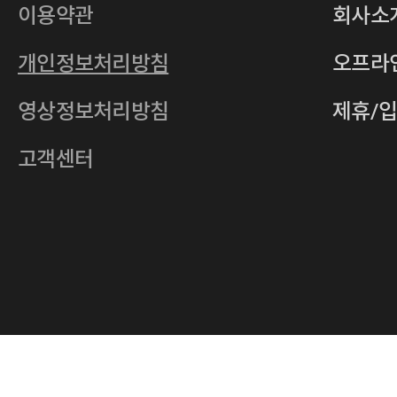
사업자등록번호
201-86-19106
이용약관
회사소
통신판매업
2011-서울중구-0149
개인정보처리방침
오프라
전자우편
4xrcompany@naver.com
영상정보처리방침
제휴/
주소
서울특별시 중구 다산로14길 12 (신당
호스팅사업자
(주)이퀴닉스
고객센터