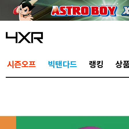
시즌오프
빅탠다드
랭킹
상