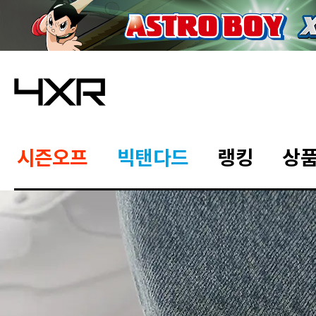
시즌오프
빅탠다드
랭킹
상