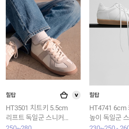
힐탑
힐탑
HT3501 치트키 5.5cm
HT4741 6cm
리프트 독일군 스니커
높이 독일군 
즈 로한 화이트
하인츠 화이트
250~280
230~250 - 26