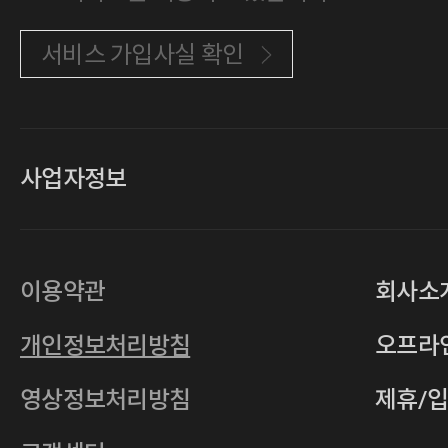
서비스 가입사실 확인
사업자정보
대표
손일락,고윤수
상호
(주)티그린
사업자등록번호
201-86-19106
이용약관
회사소
통신판매업
2011-서울중구-0149
개인정보처리방침
오프라
전자우편
4xrcompany@naver.com
영상정보처리방침
제휴/
주소
서울특별시 중구 다산로14길 12 (신당