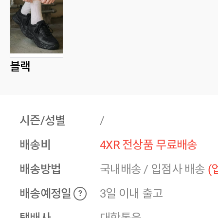
블랙
시즌/성별
/
배송비
4XR 전상품 무료배송
배송방법
국내배송
/
입점사 배송
(
배송예정일
3일 이내 출고
?
택배사
대한통운