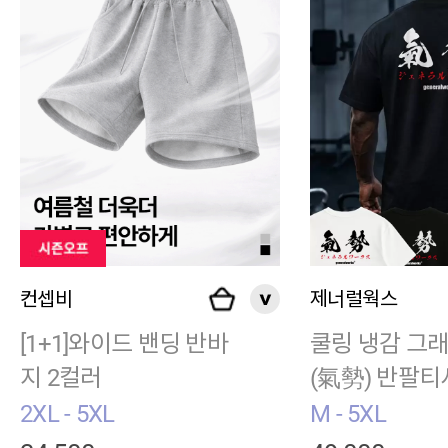
컨셉비
제너럴웍스
[1+1]와이드 밴딩 반바
쿨링 냉감 그
지 2컬러
(氣勢) 반팔티
러 BC006
2XL - 5XL
M - 5XL