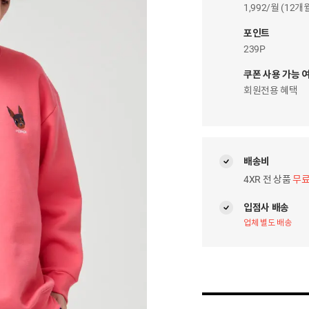
이
1,992/월 (12
자
팝
포인트
업
239P
쿠폰 사용 가능 
회원전용 혜택
배송비
4XR 전 상품
무
입점사 배송
업체 별도 배송