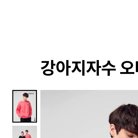
랭킹
상품
셀렉
4XR
강아지자수 오