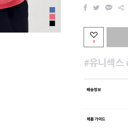
페
트
카
공
이
위
카
유
스
터
오
북
톡
3
#유니섹스
배송정보
제품 가이드