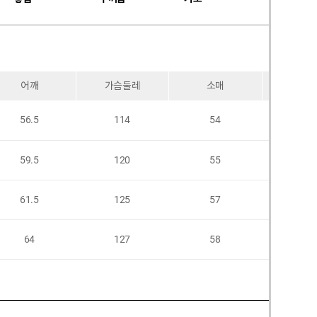
어깨
가슴둘레
소매
암홀
56.5
114
54
31
59.5
120
55
31.
61.5
125
57
32.
64
127
58
33.