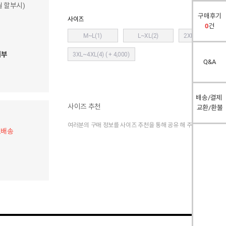
개월 할부시)
구매후기
사이즈
0
건
M~L(1)
L~XL(2)
2XL~3XL(3)
( + 
여부
3XL~4XL(4)
( + 4,000)
Q&A
배송/결제
사이즈 추천
교환/환불
여러분의 구매 정보를 사이즈 추천을 통해 공유 해 주세요.
료배송