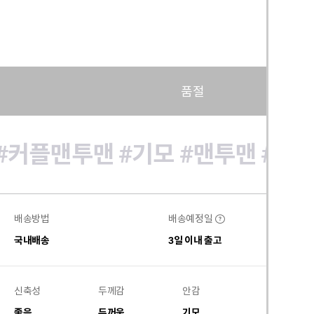
품절
#커플맨투맨
#기모
#맨투맨
#오
배송방법
배송예정일
?
국내배송
3일 이내 출고
신축성
두께감
안감
비침
좋음
두꺼움
기모
없음