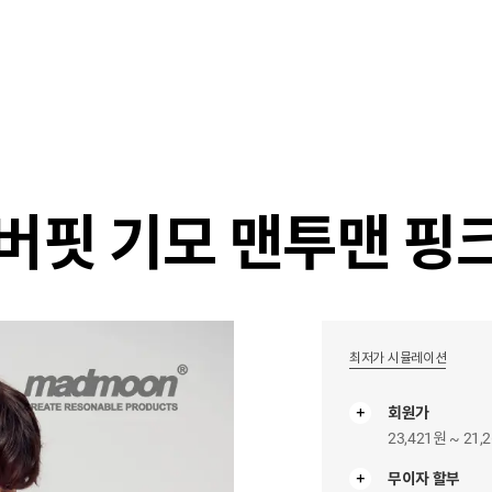
샵
매거진
스타일 룸
이벤트/세일
매장안
버핏 기모 맨투맨 핑
최저가 시뮬레이션
회원가
23,421원 ~ 21,
무이자 할부
무