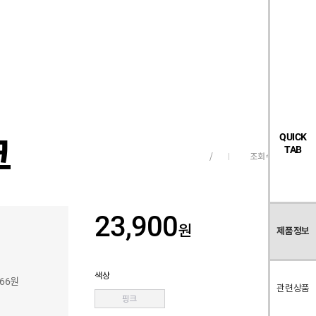
검
좋
장
멤
내
빅탠다드
시즌오프
색
아
바
버
요
구
페
목
니
이
록
지
크
QUICK
TAB
조회수
3,539
/
23,900
원
제품정보
색상
266원
관련상품
핑크