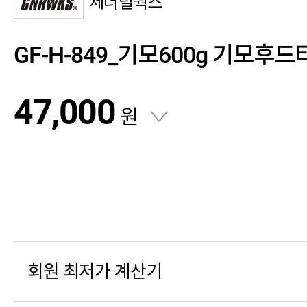
제너럴웍스
GF-H-849_기모600g 기모후드
47,000
원
회원 최저가 계산기