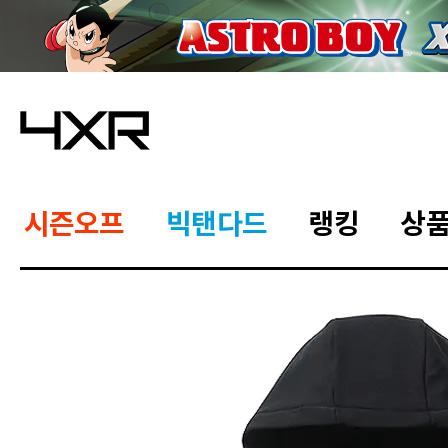
시즌오프
빅탠다드
랭킹
상