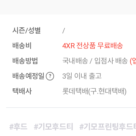
시즌/성별
/
배송비
4XR 전상품 무료배송
배송방법
국내배송
/
입점사 배송
(
배송예정일
3일 이내 출고
?
택배사
롯데택배(구.현대택배)
#후드
#기모후드티
#기모프린팅후드