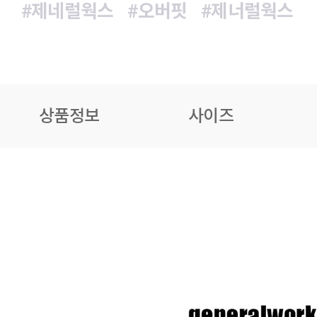
#제네럴웍스
#오버핏
#제너럴웍스
상품정보
사이즈