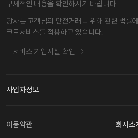
구체적인 내용을 확인하시기 바랍니다.
당사는 고객님의 안전거래를 위해 관련 법률에 
크로서비스를 적용하고 있습니다.
서비스 가입사실 확인
사업자정보
대표
손일락,고윤수
상호
(주)티그린
사업자등록번호
201-86-19106
이용약관
회사소
통신판매업
2011-서울중구-0149