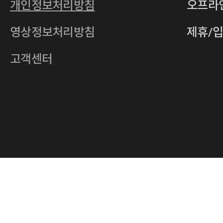
개인정보처리방침
오프라
전자우편
4xrcompany@naver.com
영상정보처리방침
제휴/
주소
서울특별시 중구 다산로14길 12 (신당
호스팅사업자
(주)이퀴닉스
고객센터