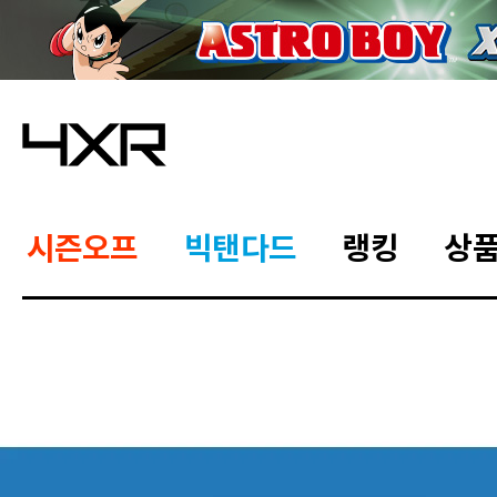
시즌오프
빅탠다드
랭킹
상