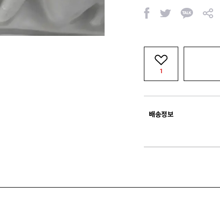
페
트
카
공
이
위
카
유
스
터
오
북
톡
1
배송정보