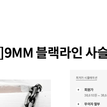
샵
매거진
스타일 룸
이벤트/세일
매장안
]9MM 블랙라인 사
최저가 시뮬레이션
회원가
38,610원 ~ 38,
무이자 할부
무