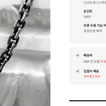
이
3,250/월 (12
자
팝
포인트
업
390P
쿠폰 사용 가능 
회원전용 혜택
배송비
4XR 전 상품
무
입점사 배송
업체 별도 배송