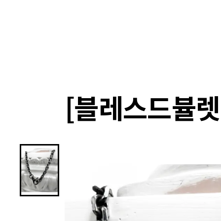
랭킹
상품
셀렉
4XR
[블레스드뷸렛