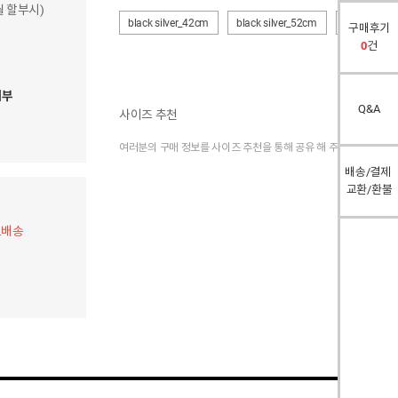
개월 할부시)
black silver_42cm
black silver_52cm
black silve
구매후기
0
건
여부
Q&A
사이즈 추천
여러분의 구매 정보를 사이즈 추천을 통해 공유 해 주세요.
배송/결제
교환/환불
료배송