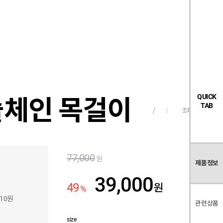
검
좋
장
멤
내
빅탠다드
시즌오프
색
아
바
버
요
구
페
목
니
이
록
지
슬체인 목걸이
QUICK
TAB
조회수
704
/
77,000
원
제품정보
39,000
49
원
%
610원
관련상품
size