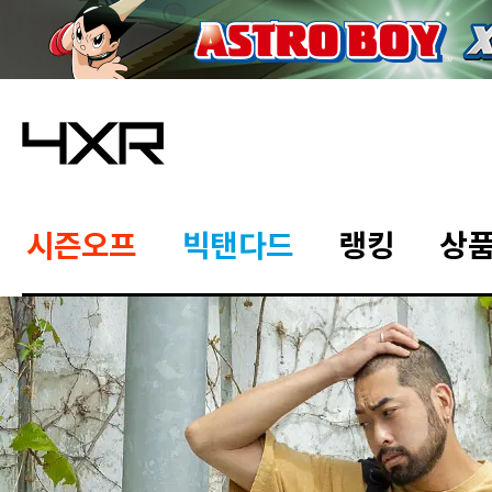
시즌오프
빅탠다드
랭킹
상