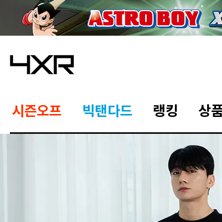
시즌오프
빅탠다드
랭킹
상