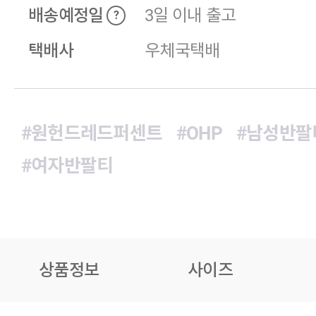
배송예정일
3일 이내 출고
?
택배사
우체국택배
#원헌드레드퍼센트
#OHP
#남성반팔
#여자반팔티
상품정보
사이즈