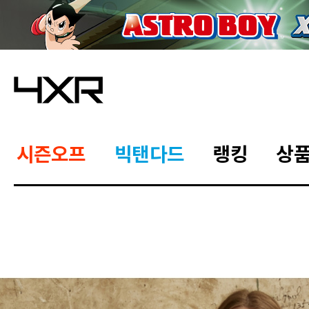
시즌오프
빅탠다드
랭킹
상