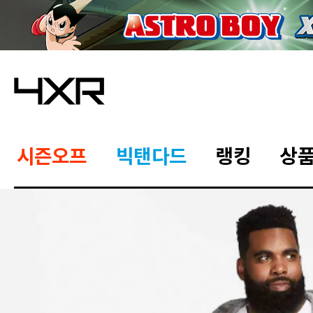
시즌오프
빅탠다드
랭킹
상