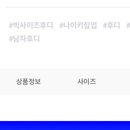
#빅사이즈후디
#나이키집업
#후디
#남자후디
상품정보
사이즈