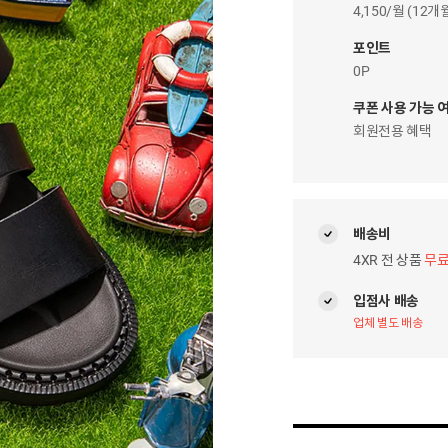
이
4,150/월 (12
자
팝
포인트
업
0P
쿠폰 사용 가능 
회원전용 혜택
배송비
4XR 전 상품
무
입점사 배송
업체 별도 배송