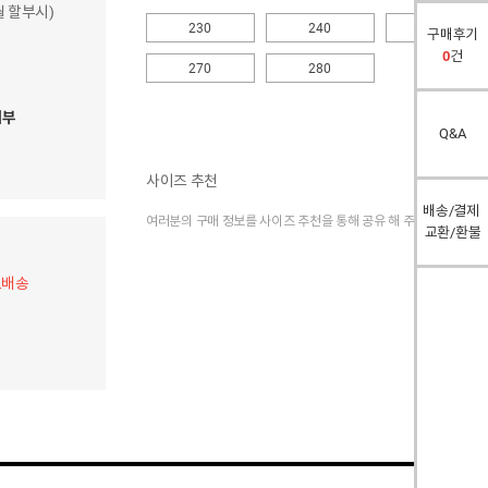
개월 할부시)
230
240
250
구매후기
0
건
270
280
여부
Q&A
사이즈 추천
배송/결제
여러분의 구매 정보를 사이즈 추천을 통해 공유 해 주세요.
교환/환불
료배송