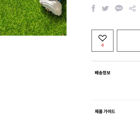
페
트
카
공
이
위
카
유
스
터
오
북
톡
0
배송정보
제품 가이드