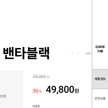
검
좋
장
멤
내
빅탠다드
시즌오프
색
아
바
버
요
구
페
목
니
이
록
지
들 밴타블랙
QUICK
TAB
조회수
1,390
/
78,300
원
제품정보
49,800
36
원
%
800원
관련상품
사이즈