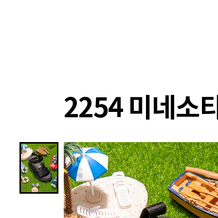
랭킹
상품
셀렉
4XR
2254 미네소