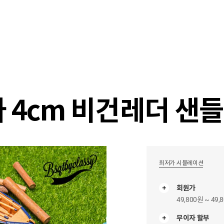
샵
매거진
스타일 룸
이벤트/세일
매장안
타 4cm 비건레더 샌
최저가 시뮬레이션
회원가
49,800원 ~ 49,
무이자 할부
무