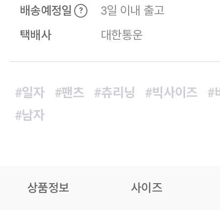
배송예정일
3일 이내 출고
?
택배사
대한통운
#일자
#팬츠
#츄리닝
#빅사이즈
#
#남자
상품정보
사이즈