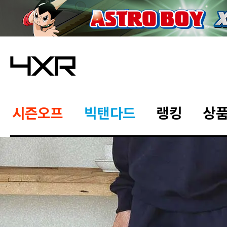
시즌오프
빅탠다드
랭킹
상