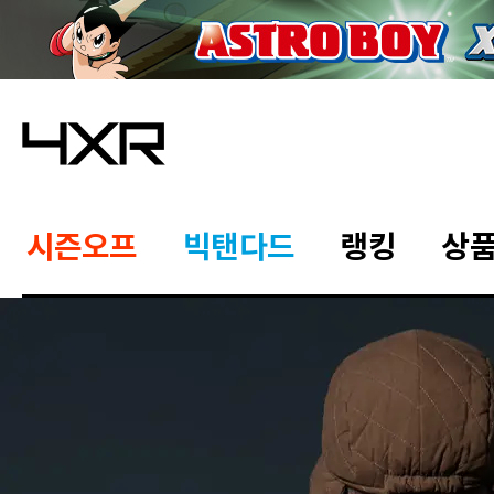
시즌오프
빅탠다드
랭킹
상