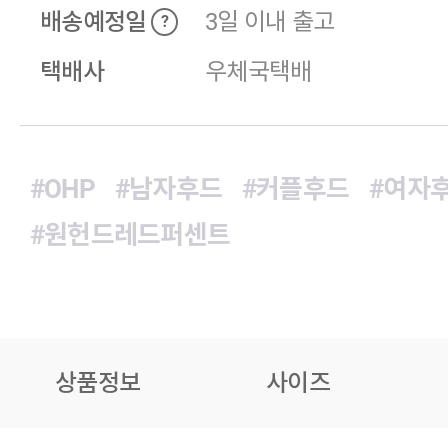
배송예정일
3일 이내 출고
?
택배사
우체국택배
#OHP
#남자후드
#커플후드
#여자
#원헌드레드퍼센트
상품정보
사이즈