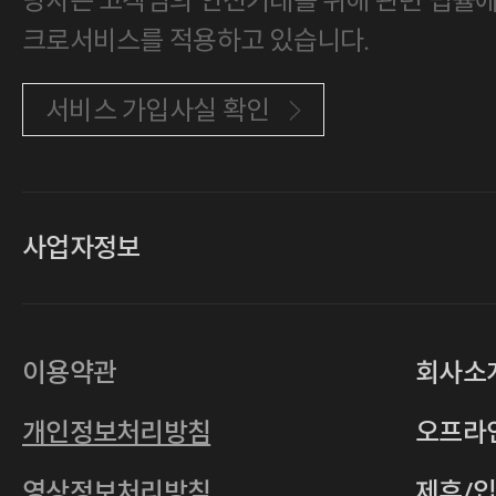
당사는 고객님의 안전거래를 위해 관련 법률에 
크로서비스를 적용하고 있습니다.
서비스 가입사실 확인
사업자정보
대표
손일락,고윤수
상호
(주)티그린
사업자등록번호
201-86-19106
이용약관
회사소
통신판매업
2011-서울중구-0149
개인정보처리방침
오프라
전자우편
4xrcompany@naver.com
영상정보처리방침
제휴/