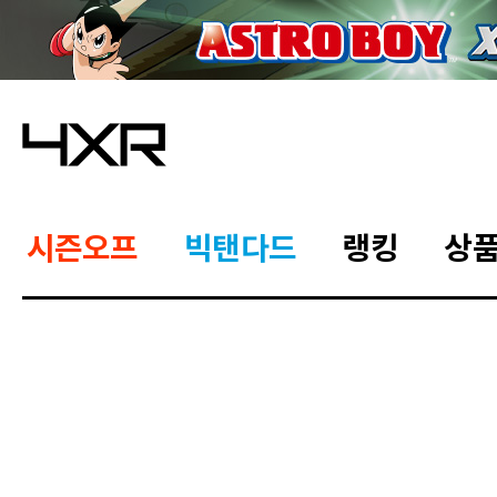
시즌오프
빅탠다드
랭킹
상