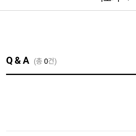
Q & A
(총
0
건)