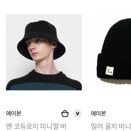
에이본
에이본
맨 코듀로이 미니멀 버
밀러 골지 비니