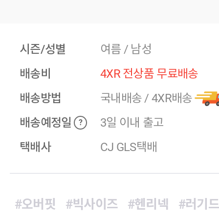
시즌/성별
여름 / 남성
배송비
4XR 전상품 무료배송
배송방법
국내배송
/
4XR배송
배송예정일
3일 이내 출고
?
택배사
CJ GLS택배
#오버핏
#빅사이즈
#헨리넥
#러기