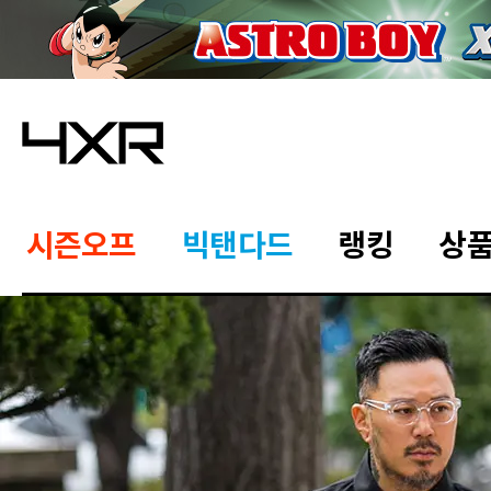
시즌오프
빅탠다드
랭킹
상