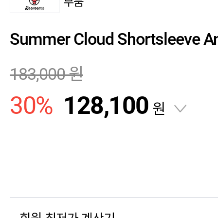
부붐
Summer Cloud Shortsleeve An
183,000
원
30
%
128,100
원