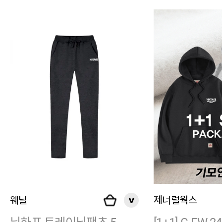
웨닐
제너럴웍스