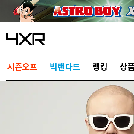
시즌오프
빅탠다드
랭킹
상