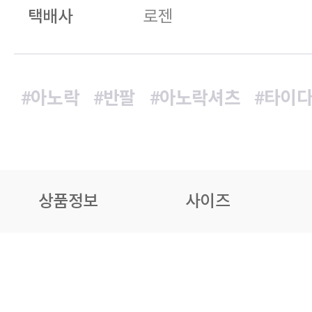
택배사
로젠
#아노락
#반팔
#아노락셔츠
#타이
상품정보
사이즈