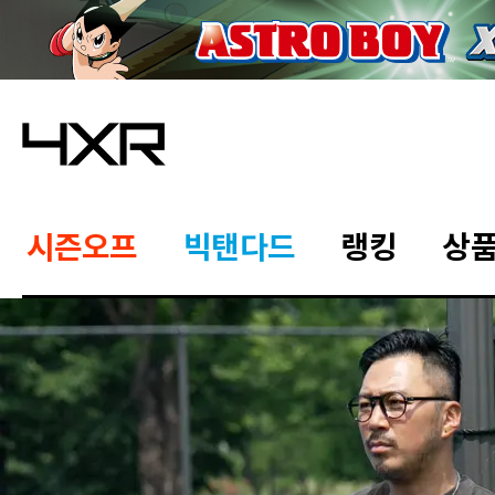
시즌오프
빅탠다드
랭킹
상