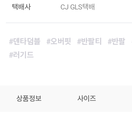
택배사
CJ GLS택배
#덴타덤블
#오버핏
#반팔티
#반팔
#러기드
상품정보
사이즈