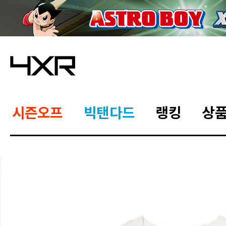
시즌오프
빅탠다드
랭킹
상